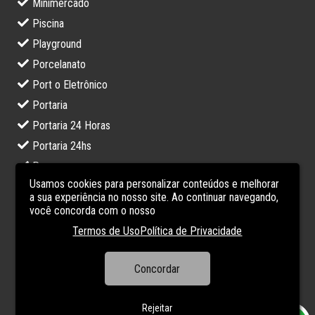
Minimercado
Piscina
Playground
Porcelanato
Port o Eletrônico
Portaria
Portaria 24 Horas
Portaria 24hs
Praça
Usamos cookies para personalizar conteúdos e melhorar
Sacada
a sua experiência no nosso site. Ao continuar navegando,
Salão de Festas
você concorda com o nosso
Salão de Jogos
Termos de Uso
Política de Privacidade
Sauna
Sistema de Alarme
Concordar
Zona 1
Rejeitar