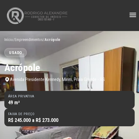
Início
/
Empreendimentos
/
Acrópole
USADO
Acrópole
Avenida Presidente Kennedy, Mirim, Praia Grande - RS
ÁREA PRIVATIVA
49 m²
FAIXA DE PREÇO
R$ 245.000 a R$ 273.000