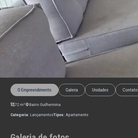
O Empreendimento
Galeria
Unidades
Contato
72 m²
Bairro Guilhermina
Categoria:
Lançamentos
Tipos:
Apartamento
Galeria de fotos