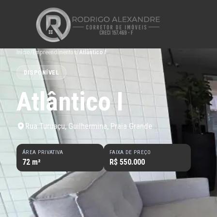
Início
/
Empreendimentos
/
Atlântico I
DISPONÍVEL
Atlântico I
Rua Turuaçu, Guilhermina, Praia Grande
ÁREA PRIVATIVA
FAIXA DE PREÇO
72 m²
R$ 550.000