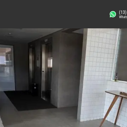
(13
What