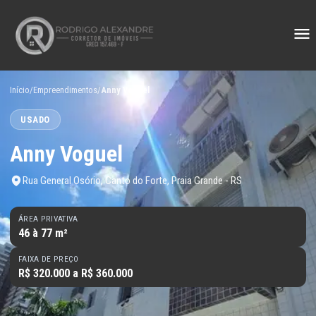
Início
/
Empreendimentos
/
Anny Voguel
USADO
Anny Voguel
Rua General Osório, Canto do Forte, Praia Grande - RS
ÁREA PRIVATIVA
46 à 77 m²
FAIXA DE PREÇO
R$ 320.000 a R$ 360.000