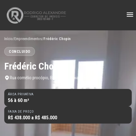
Início
/
Empreendimentos
/
Frédéric Chopin
CONCLUIDO
Frédéric Chopin
Rua cornélio procópio, Boqueirão, Praia Grande - RS
ÁREA PRIVATIVA
56 à 60 m²
FAIXA DE PREÇO
R$ 438.000 a R$ 485.000