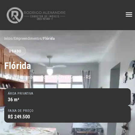
Início
/
Empreendimentos
/
Flórida
USADO
Flórida
Rua Pernambuco, Boqueirão, Praia Grande - RS
ÁREA PRIVATIVA
36 m²
FAIXA DE PREÇO
R$ 249.500